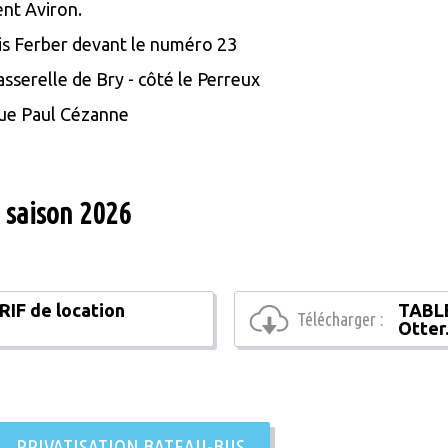
nt Aviron.
is Ferber devant le numéro 23
asserelle de Bry - côté le Perreux
Rue Paul Cézanne
a saison 2026
IF de location
TABLE
Télécharger :
f
Otter
PRIVATISATION BATEAU-BUS