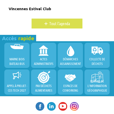
Vincennes Estival Club
+
Tout l'agenda
Accès
rapide
MARNE BOIS
ACTES
DÉMARCHES
COLLECTE DE
BATEAU-BUS
ADMINISTRATIFS
ASSAINISSEMENT
DÉCHETS
PORTAIL DE
APPEL À PROJET -
PAV DÉCHETS
ESPACES DE
L'INFORMATION
CES TECH 2027
ALIMENTAIRES
COWORKING
GÉOGRAPHIQUE