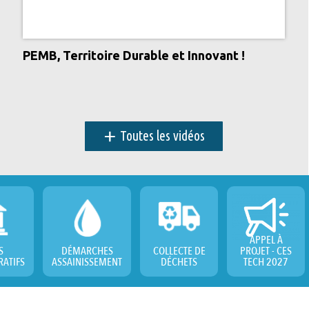
PEMB, Territoire Durable et Innovant !
+
Toutes les vidéos
APPEL À
S
DÉMARCHES
COLLECTE DE
PROJET - CES
RATIFS
ASSAINISSEMENT
DÉCHETS
TECH 2027