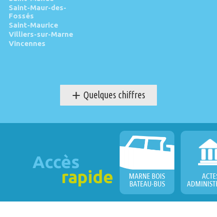
Saint-Maur-des-
Fossés
Saint-Maurice
Villiers-sur-Marne
Vincennes
+
Quelques chiffres
Accès
rapide
MARNE BOIS
ACTE
BATEAU-BUS
ADMINIST