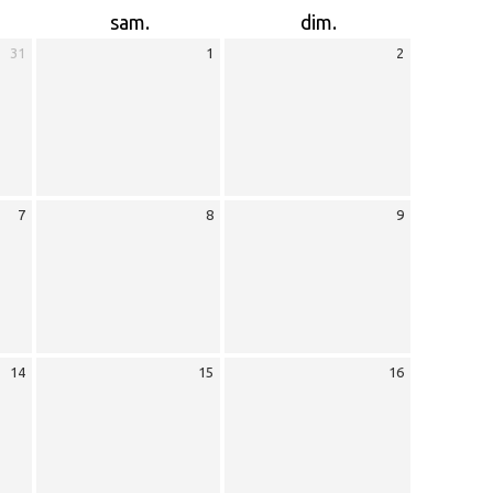
sam.
dim.
31
1
2
7
8
9
14
15
16