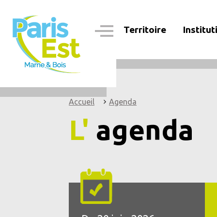
Aller
au
contenu
Territoire
Institut
principal
Navigation
principale
Accueil
Agenda
L'
agenda