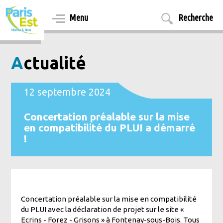
Aller
au
Menu
Recherche
contenu
principal
Actualité
12 septembre 2024
Concertation préalable sur la mise
en compatibilité du PLUI a démarré
!
Concertation préalable sur la mise en compatibilité
du PLUI avec la déclaration de projet sur le site «
Ecrins - Forez - Grisons » à Fontenay-sous-Bois. Tous