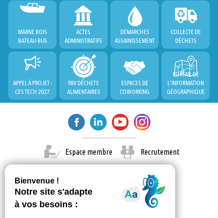
MARNE BOIS
ACTES
DÉMARCHES
COLLECTE DE
BATEAU-BUS
ADMINISTRATIFS
ASSAINISSEMENT
DÉCHETS
PORTAIL DE
APPEL À PROJET -
PAV DÉCHETS
ESPACES DE
L'INFORMATION
CES TECH 2027
ALIMENTAIRES
COWORKING
GÉOGRAPHIQUE
Espace membre
Recrutement