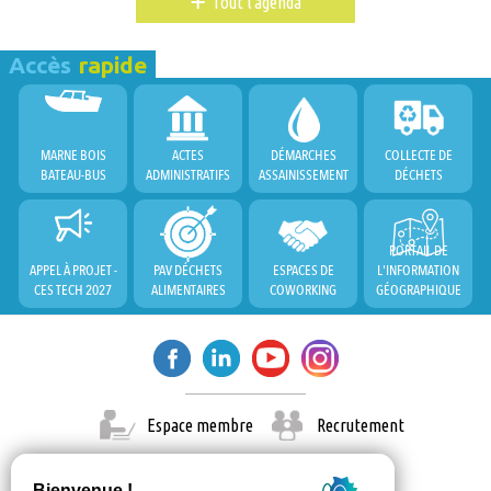
+
Tout l'agenda
Accès
rapide
MARNE BOIS
ACTES
DÉMARCHES
COLLECTE DE
BATEAU-BUS
ADMINISTRATIFS
ASSAINISSEMENT
DÉCHETS
PORTAIL DE
APPEL À PROJET -
PAV DÉCHETS
ESPACES DE
L'INFORMATION
CES TECH 2027
ALIMENTAIRES
COWORKING
GÉOGRAPHIQUE
Espace membre
Recrutement