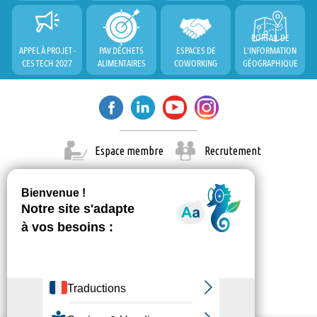
PORTAIL DE
APPEL À PROJET -
PAV DÉCHETS
ESPACES DE
L'INFORMATION
CES TECH 2027
ALIMENTAIRES
COWORKING
GÉOGRAPHIQUE
Espace membre
Recrutement