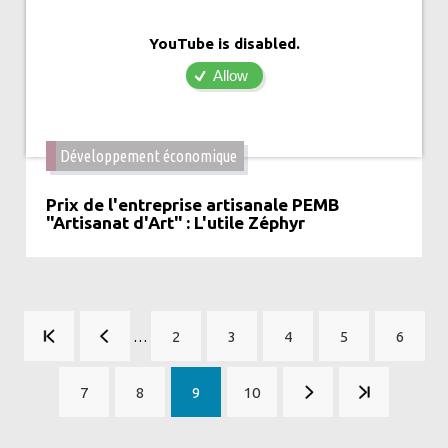
YouTube is disabled.
Allow
Développement économique
Prix de l'entreprise artisanale PEMB
"Artisanat d'Art" : L'utile Zéphyr
Pagination
…
2
3
4
5
6
Page
Page
Page
Page
Page
7
8
9
10
Page
Page
Page
Page
courante