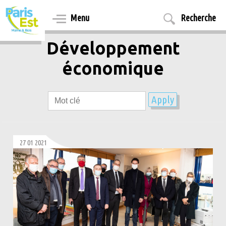
Aller
au
Menu
Recherche
contenu
principal
Développement
économique
27 01 2021