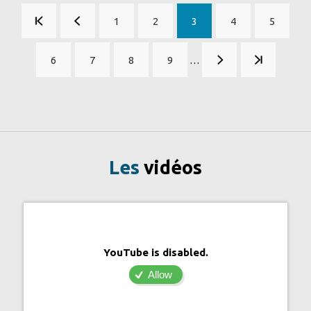
Pagination
1
2
3
4
5
Page
Page
Page
Page
Page
courante
6
7
8
9
…
Page
Page
Page
Page
Les
vidéos
YouTube is disabled.
Allow