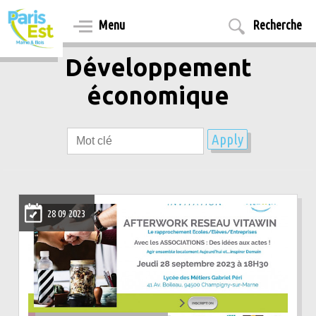
Aller
au
Menu
Recherche
contenu
principal
Développement
économique
28 09 2023