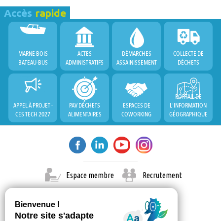
Accès
rapide
MARNE BOIS
ACTES
DÉMARCHES
COLLECTE DE
BATEAU-BUS
ADMINISTRATIFS
ASSAINISSEMENT
DÉCHETS
PORTAIL DE
APPEL À PROJET -
PAV DÉCHETS
ESPACES DE
L'INFORMATION
CES TECH 2027
ALIMENTAIRES
COWORKING
GÉOGRAPHIQUE
Espace membre
Recrutement