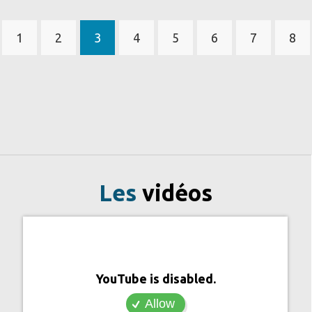
1
2
3
4
5
6
7
8
Page
Page
Page
Page
Page
Page
Page
Pa
courante
Les
vidéos
YouTube is disabled.
Allow