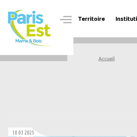
Aller
au
contenu
Territoire
Institut
principal
Navigation
principale
Accueil
18 03 2025