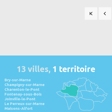
Pagination
13 villes,
1 territoire
Bry-sur-Marne
Champigny-sur-Marne
Charenton-le-Pont
Fontenay-sous-Bois
Joinville-le-Pont
Le Perreux-sur-Marne
Maisons-Alfort