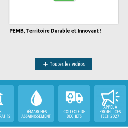
PEMB, Territoire Durable et Innovant !
+
Toutes les vidéos
APPEL À
S
DÉMARCHES
COLLECTE DE
PROJET - CES
RATIFS
ASSAINISSEMENT
DÉCHETS
TECH 2027