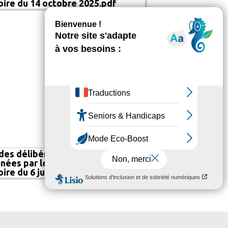
toire du 14 octobre 2025.pdf
 des délibérations
nées par le Conseil de
oire du 6 juillet 2026.pdf