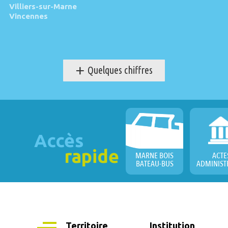
Villiers-sur-Marne
Vincennes
+
Quelques chiffres
Accès
rapide
MARNE BOIS
ACTE
BATEAU-BUS
ADMINIST
Territoire
Institution