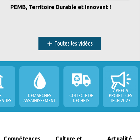
PEMB, Territoire Durable et Innovant !
+
Toutes les vidéos
APPEL À
S
DÉMARCHES
COLLECTE DE
PROJET - CES
RATIFS
ASSAINISSEMENT
DÉCHETS
TECH 2027
Compétences
Culture et
Actualité