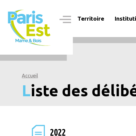
Aller
au
contenu
Territoire
Institut
principal
Navigation
principale
Accueil
Liste des délib
2022