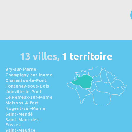
13 villes,
1 territoire
Bry-sur-Marne
Champigny-sur-Marne
Charenton-le-Pont
Fontenay-sous-Bois
Joinville-le-Pont
Le Perreux-sur-Marne
Maisons-Alfort
Nogent-sur-Marne
Saint-Mandé
Saint-Maur-des-
Fossés
Saint-Maurice