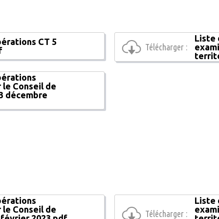
Liste
bérations CT 5
Télécharger :
exami
f
terri
bérations
 le Conseil de
 13 décembre
bérations
Liste
 le Conseil de
exami
Télécharger :
7 février 2023.pdf
terri